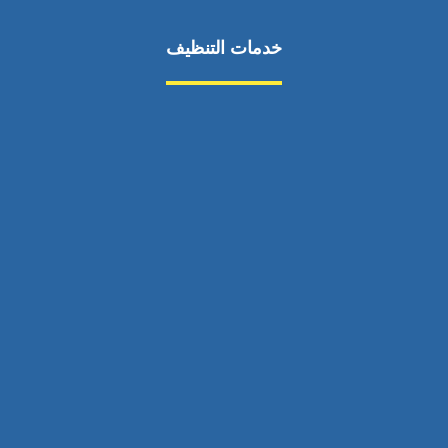
خدمات التنظيف
مكافحة الآفات
مركبة
بناء
غسيل سيارة
صيانة
تجاري
عادي
خدمات
الداخلية
الخارج
اتصال
لورم
معلومات
الخارج