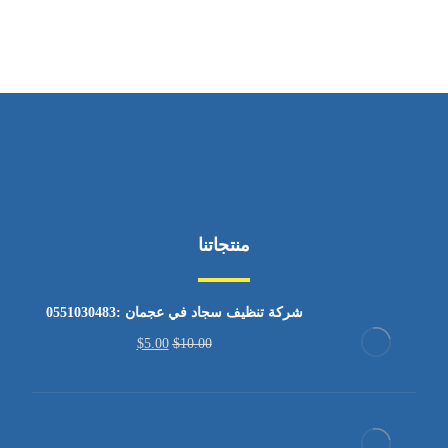
من السبت إلى الجمعة 9:٠٠ - 12:٠٠
منتجاتنا
شركة تنظيف سجاد في عجمان :0551030483
$
5.00
$
10.00