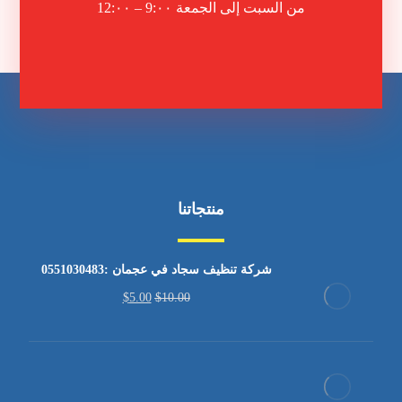
من السبت إلى الجمعة 9:٠٠ – 12:٠٠
منتجاتنا
شركة تنظيف سجاد في عجمان :0551030483
$
5.00
$
10.00