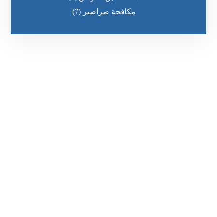
مكافحة صراصير
(7)
رقم الهاتف
0551030483
مواقعنا