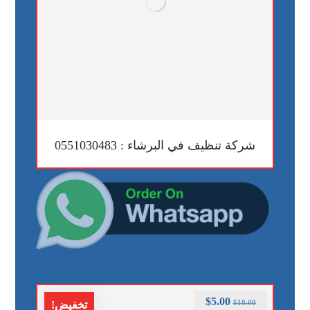
شركة تنظيف في البرشاء : 0551030483
$
5.00
$
10.00
تخفيض!