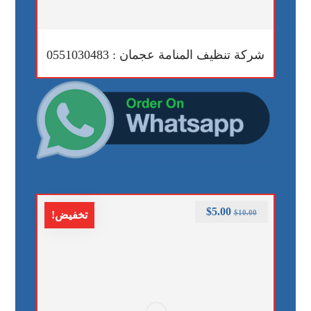
شركة تنظيف المنامة عجمان : 0551030483
$
5.00
$
10.00
تخفيض!